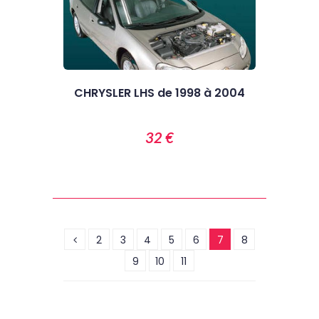
CHRYSLER LHS de 1998 à 2004
32 €
2
3
4
5
6
7
8
9
10
11