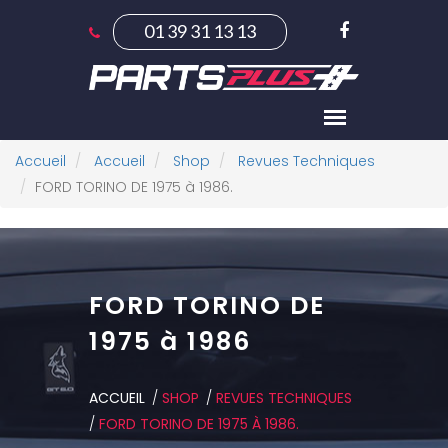
Aller
01 39 31 13 13
au
contenu
Vous
Accueil
Accueil
Shop
Revues Techniques
êtes
FORD TORINO DE 1975 à 1986.
ici :
FORD TORINO DE
1975 à 1986
ACCUEIL
/
SHOP
/
REVUES TECHNIQUES
/
FORD TORINO DE 1975 À 1986.